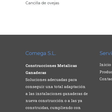
Cancilla de ovejas
Comega S.L.
Servi
Inicio
Construcciones Metalicas
Produ
Ganaderas
Conta
Soluciones adecuadas para
conseguir una total adaptación
a las instalaciones ganaderas de
nueva construcción o a las ya
construidas, cumpliendo con