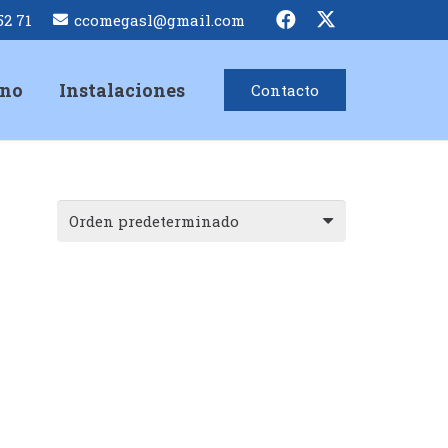
52 71
ccomegasl@gmail.com
ino
Instalaciones
Contacto