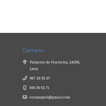
Contacto
Palacios de Fontecha, 24250,
León
987 30 55 27
606 30 52 71
ccomegasl@gmail.com