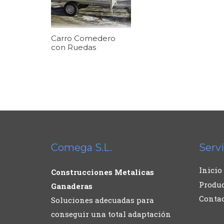
Carro Comedero
con Ruedas
Comega S.L.
Servi
Inicio
Construcciones Metalicas
Produ
Ganaderas
Conta
Soluciones adecuadas para
conseguir una total adaptación