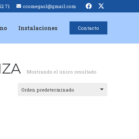
52 71
ccomegasl@gmail.com
ino
Instalaciones
Contacto
IZA
Mostrando el único resultado